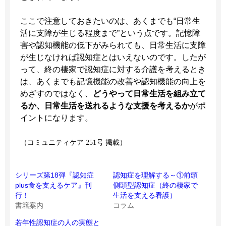
ここで注意しておきたいのは、あくまでも“日常生
活に支障が生じる程度まで”という点です。記憶障
害や認知機能の低下がみられても、日常生活に支障
が生じなければ認知症とはいえないのです。したが
って、終の棲家で認知症に対する介護を考えるとき
は、あくまでも記憶機能の改善や認知機能の向上を
めざすのではなく、
どうやって日常生活を組み立て
るか、日常生活を送れるような支援を考えるか
がポ
イントになります。
（コミュニティケア 251号 掲載）
シリーズ第18弾『認知症
認知症を理解する～①前頭
plus食を支えるケア』刊
側頭型認知症（終の棲家で
行！
生活を支える看護）
書籍案内
コラム
若年性認知症の人の実態と