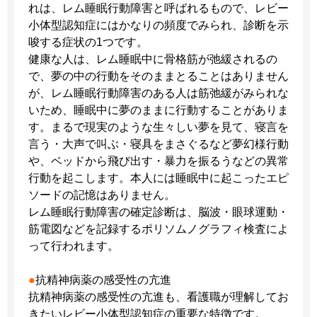
れは、レム睡眠行動障害と呼ばれるもので、レビー
小体型認知症にはかなりの頻度でみられ、診断を示
唆する症状の1つです。
健康な人は、レム睡眠中に骨格筋が弛緩されるの
で、夢の中の行動をそのままとることはありません
が、レム睡眠行動障害のある人は筋弛緩がみられな
いため、睡眠中に夢のままに行動することがありま
す。まるで現実のような生々しい夢を見て、寝言を
言う・大声で叫ぶ・寝具をまさぐるなど夢幻様行動
や、ベッドから飛び出す・暴力を振るうなどの異常
行動を起こします。本人には睡眠中に起こったエピ
ソードの記憶はありません。
レム睡眠行動障害の確定診断は、脳波・眼球運動・
筋電図などを記録するポリソムノグラフィ検査によ
って行われます。
●
抗精神病薬の感受性の亢進
抗精神病薬の感受性の亢進も、看護職が理解してお
きたいレビー小体型認知症の重要な特徴です。