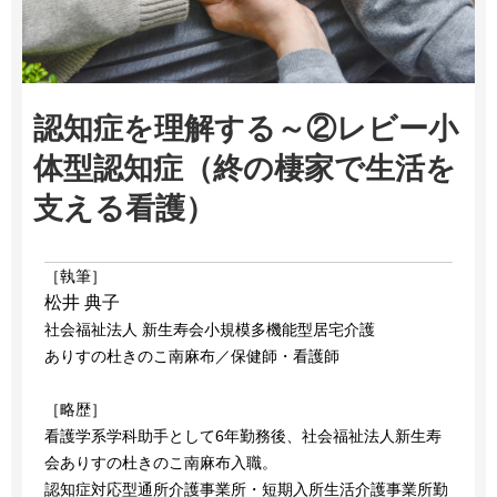
認知症を理解する～②レビー小
体型認知症（終の棲家で生活を
支える看護）
［執筆］
松井 典子
社会福祉法人 新生寿会小規模多機能型居宅介護
ありすの杜きのこ南麻布／保健師・看護師
［略歴］
看護学系学科助手として6年勤務後、社会福祉法人新生寿
会ありすの杜きのこ南麻布入職。
認知症対応型通所介護事業所・短期入所生活介護事業所勤