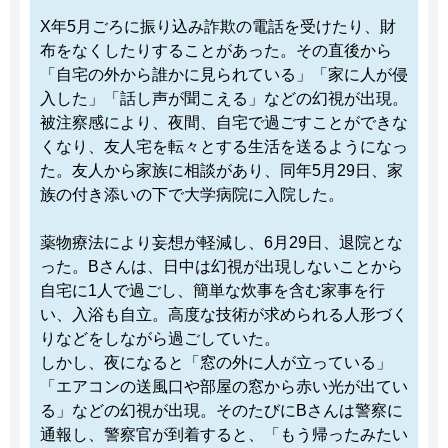
X年5月ごろに振り込み詐欺の電話を受けたり、財
布をなくしたりすることがあった。その直後から
「自宅の外から誰かに見られている」「家に人が侵
入した」「話し声が聞こえる」などの幻視が出現。
被注察感により、夜間、自宅で過ごすことができな
くなり、友人宅を転々とする生活を送るようになっ
た。友人から家族に相談があり、同年5月29日、家
族の付き添いの下で大学病院に入院した。
薬物療法により妄想が軽減し、6月29日、退院とな
った。Bさんは、日中は幻視が出現しないことから
自宅に1人で過ごし、簡単な炊事を含む家事を行
い、入浴も自立。高度な技術が求められる人形づく
りなどをしながら過ごしていた。
しかし、夜になると「窓の外に人が立っている」
「エアコンの送風口や部屋の窓から赤い光が出てい
る」などの幻視が出現。そのたびにBさんは警察に
通報し、警察官が到着すると、「もう帰ったみたい