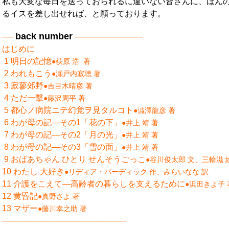
私も大変な毎日を送っておられるに違いない皆さんに、ほん
るイスを差し出せれば、と願っております。
back number
──
────────────
はじめに
1 明日の記憶
●荻原 浩 著
2 われもこう
●瀬戸内寂聴 著
3 寂蓼郊野
●吉目木晴彦 著
4
ただ一撃
●藤沢周平 著
5
都心ノ病院ニテ幻覚ヲ見タルコト
●澁澤龍彦 著
6 わが母の記―その1「花の下」
●井上 靖 著
7 わが母の記―その2「月の光
」
●井上 靖 著
8
わが母の記―その3「雪の面
」
●井上 靖 著
9 おばあちゃん ひとり せんそうごっこ
●谷川俊太郎 文、三輪滋 
10
わたし 大好き
●リディア・バーディック 作、みらいなな 訳
11
介護をこえて―高齢者の暮らしを支えるために
●浜田きよ子 
12
黄昏記
●真野さよ 著
13 マザー
●藤川幸之助 著
──────────────────────