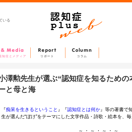
ている
& Media
Report
Column
認知症とメディア
リポート
コラム
小澤勲先生が選ぶ“認知症を知るための本
ーと母と海
『
痴呆を生きるということ
』『
認知症とは何か
』等の著書で知
生が選んだ“ぼけ”をテーマにした文学作品・詩歌・絵本を、毎
～ ・ ～ ・ ～ ・ ～