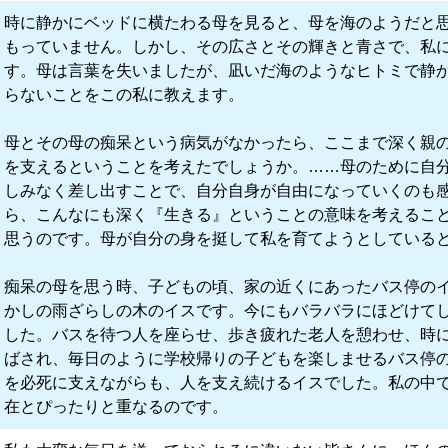
時に静かにベッドに横たわる母を見ると、母を海のようだと
もっていません。しかし、その広さとその輝きと青さで、私
す。母は言葉を失いましたが、凪いだ海のようなヒトミで静
らないことをこの私に教えます。
母とその母の痴呆という病気がなかったら、ここまで深く親
を支えるということを考えたでしょうか。……母のために自
しみなく差し出すことで、自分自身が自由になっていくのも
ら、こんなにも深く『生きる』ということの意味を考えるこ
思うのです。母が自分の身を挺して私を育てようとしている
痴呆の母を思う時、子どもの頃、家の近くにあったバス停の
かしの雨ざらしの木のイスです。今にもバラバラにほどけて
した。バスを待つ人を座らせ、歩き疲れた老人を憩わせ、時
ばされ、毎日のように学校帰りの子どもを楽しませるバス停
を必死に支えながらも、人を支え続けるイスでした。私の中
在とぴったりと重なるのです。