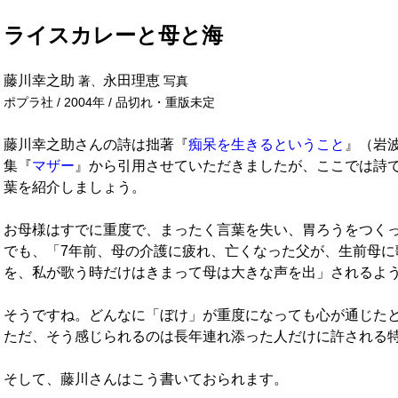
ライスカレーと母と海
藤川幸之助
永田理恵
著、
写真
ポプラ社 / 2004年 /
品切れ・重版未定
藤川幸之助さんの詩は拙著『
痴呆を生きるということ
』（岩
集『
マザー
』から引用させていただきましたが、ここでは詩
葉を紹介しましょう。
お母様はすでに重度で、まったく言葉を失い、胃ろうをつく
でも、「7年前、母の介護に疲れ、亡くなった父が、生前母に
を、私が歌う時だけはきまって母は大きな声を出」されるよ
そうですね。どんなに「ぼけ」が重度になっても心が通じた
ただ、そう感じられるのは長年連れ添った人だけに許される
そして、藤川さんはこう書いておられます。